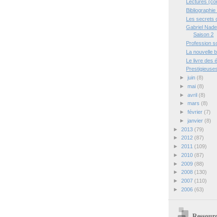
Lectures (com
Bibliographie
Les secrets 
Gabriel Nade
Saison 2
Profession s
La nouvelle b
Le livre des 
Prestigieuse
►
juin
(8)
►
mai
(8)
►
avril
(8)
►
mars
(8)
►
février
(7)
►
janvier
(8)
►
2013
(79)
►
2012
(87)
►
2011
(109)
►
2010
(87)
►
2009
(88)
►
2008
(130)
►
2007
(110)
►
2006
(63)
Ressour