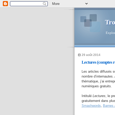
Tro
Explor
29 août 2014
Lectures (comptes re
Les articles diffusés 
nombre d’internautes. 
thématique, j’ai entrep
numériques gratuits.
Intitulé
Lectures
, le p
gratuitement dans plus
Smashwords
,
Barnes 