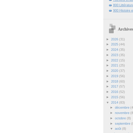
800 Littératur
900 Histoire 
Archives
►
2026
(31)
►
2025
(44)
►
2024
(35)
►
2023
(35)
►
2022
(15)
►
2021
(25)
►
2020
(37)
►
2019
(56)
►
2018
(60)
►
2017
(57)
►
2016
(52)
►
2015
(56)
▼
2014
(83)
►
décembre
(
►
novembre
(
►
octobre
(8)
►
septembre
(
▼
août
(8)