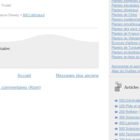
Plantes indigènes
Plantes introduite
e Trudel
Plantes d’intérieur
Plantes de Chine
 classe Dewey >
800 Littérature
Plantes traditionnel
Plantes envahissa
Plantes des pays 
Plantes de France
Plantes du Vietna
Écorces d'arbres e
Plantes de Turquie
aire:
Plantes en Amérique
Plantes en Asie du
Astronomie et ast
Atlas du Québec e
Accueil
Messages plus anciens
Articles
s commentaires (Atom)
000 Généralit
100 Philo et 
200 Religion
(
300 Sciences 
400 Langues
500 Sciences
600 Technolo
700 Arts et loi