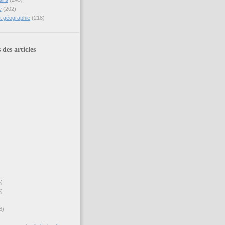
e
(202)
et géographie
(218)
 des articles
4)
8)
8)