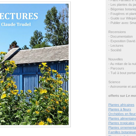
- Les plantes du ja
- Bégonias botaniq
- Fougères et plant
- Guide sur Wikipé
- Publier avec Sm
Recensions
- Documentation
- Exposition David 
- Lectures
- Société
Nouvelles
- Au mitan de la nui
- Parcours
- Tué à bout portan
Science
- Astronomie et as
offerts sur
Le mo
Plantes africaines
Plantes à fleurs
Orchidées en fleur
Plantes alimentair
Plantes tropicales
Plantes ornementa
Familles botanique