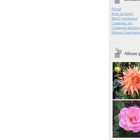
Portail
Amis de BAnQ
BAnQ numérique
Catalogue Iris
Catalogue Advitam
Réseau francopho
Album 