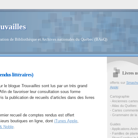
uvailles
ation de Bibliothèque et Archives nationales du Québec (BAnQ)
Livres n
ndus littéraires)
offerts sur
Smashw
sur le blogue
Trouvailles
sont lus par un très grand
Apple
:
Afin de favoriser leur consultation sous forme
Cartographie
ris la publication de recueils d’articles dans des livres
- Anciennes carte
- Atlas du Québec
- Cartes comment
remier recueil de comptes rendus est offert
- Grammaire de la 
ieurs boutiques en ligne, dont
iTunes Apple
,
Guides
& Noble
.
- Applications Andr
- Familles de plan
- Plant Families in 