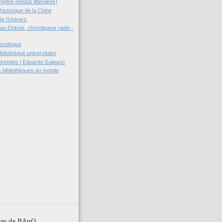
ptes rendus littéraires)
 historique de la Chine
de l’Univers
au-Dubois, chroniqueur radio -
ociologue
ibliothèque universitaire
étreintes | Eduardo Galeano
s bibliothèques du monde
ces de BAnQ