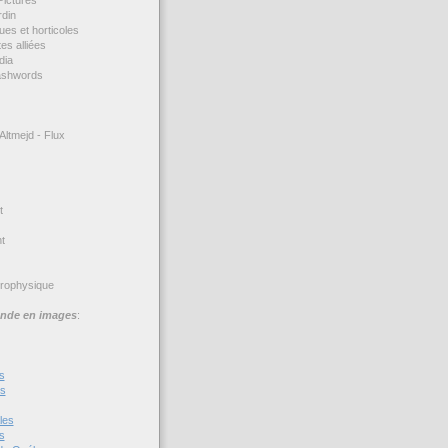
rdin
ues et horticoles
es alliées
dia
ashwords
Altmejd - Flux
t
t
trophysique
nde en images
:
s
es
les
s