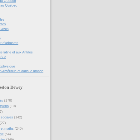
 du Québec
s au Québec
les
ntes
slaves
m
t d'arbustes
 latine et aux Antilles
 Sud
rophysique
n Amérique et dans le monde
 selon Dewey
és
(178)
psycho
(10)
7)
sociales
(142)
(27)
 et maths
(240)
gie
(54)
sirs
(249)