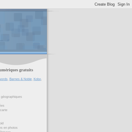
umériques gratuits
ords
,
Barnes & Noble
,
Kobo
,
s géographiques
ées
carte
oid
tes en photos
Pictures