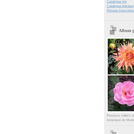
Catalogue Iris
Catalogue Advitam
Réseau francopho
Album 
Plusieurs milliers 
botanique de Mont