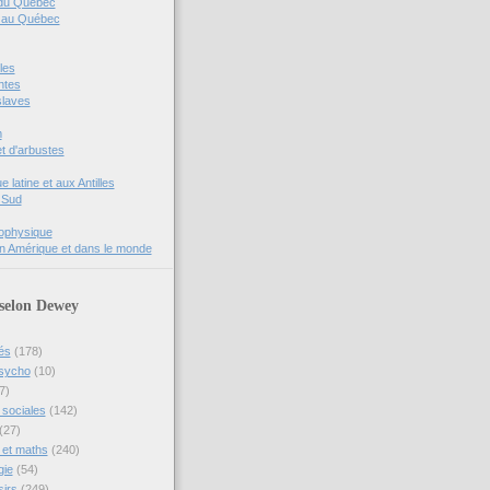
 du Québec
s au Québec
les
ntes
slaves
m
t d'arbustes
 latine et aux Antilles
 Sud
rophysique
n Amérique et dans le monde
 selon Dewey
és
(178)
psycho
(10)
7)
sociales
(142)
(27)
 et maths
(240)
gie
(54)
sirs
(249)