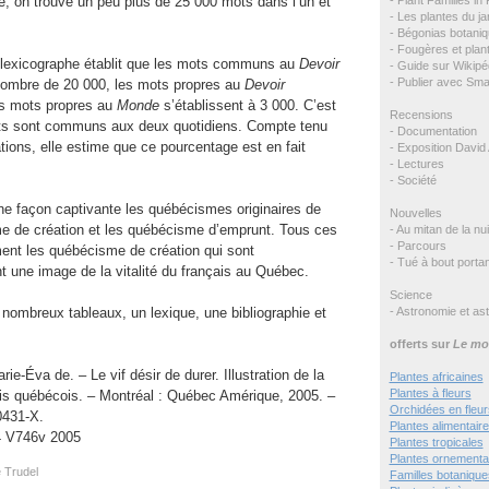
re, on trouve un peu plus de 25 000 mots dans l’un et
- Les plantes du ja
- Bégonias botaniq
- Fougères et plant
 lexicographe établit que les mots communs au
Devoir
- Guide sur Wikipé
- Publier avec Sm
ombre de 20 000, les mots propres au
Devoir
es mots propres au
Monde
s’établissent à 3 000. C’est
Recensions
ts sont communs aux deux quotidiens. Compte tenu
- Documentation
tions, elle estime que ce pourcentage est en fait
- Exposition David 
- Lectures
- Société
ne façon captivante les québécismes originaires de
Nouvelles
e de création et les québécisme d’emprunt. Tous ces
- Au mitan de la nui
- Parcours
nt les québécisme de création qui sont
- Tué à bout portan
 une image de la vitalité du français au Québec.
Science
- Astronomie et as
nombreux tableaux, un lexique, une bibliographie et
offerts sur
Le mo
rie-Éva de. – Le vif désir de durer. Illustration de la
Plantes africaines
Plantes à fleurs
ais québécois. – Montréal : Québec Amérique, 2005. –
Orchidées en fleur
0431-X.
Plantes alimentair
4 V746v 2005
Plantes tropicales
Plantes ornementa
e Trudel
Familles botanique