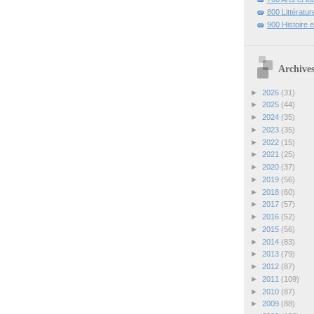
800 Littératur
900 Histoire 
Archives
►
2026
(31)
►
2025
(44)
►
2024
(35)
►
2023
(35)
►
2022
(15)
►
2021
(25)
►
2020
(37)
►
2019
(56)
►
2018
(60)
►
2017
(57)
►
2016
(52)
►
2015
(56)
►
2014
(83)
►
2013
(79)
►
2012
(87)
►
2011
(109)
►
2010
(87)
►
2009
(88)