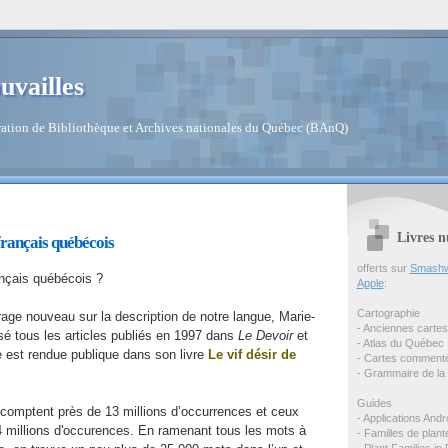
uvailles
ation de Bibliothèque et Archives nationales du Québec (BAnQ)
Livres n
français québécois
offerts sur
Smashw
ançais québécois ?
Apple
:
Cartographie
rage nouveau sur la description de notre langue, Marie-
- Anciennes carte
sé tous les articles publiés en 1997 dans
Le Devoir
et
- Atlas du Québec
e est rendue publique dans son livre
Le vif désir de
- Cartes comment
- Grammaire de la 
Guides
comptent près de 13 millions d’occurrences et ceux
- Applications Andr
4 millions d'occurences. En ramenant tous les mots à
- Familles de plan
- Plant Families in 