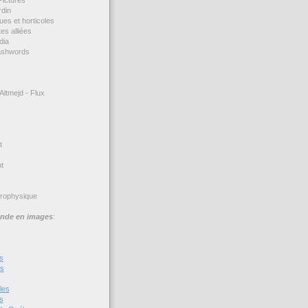
rdin
ues et horticoles
es alliées
dia
ashwords
Altmejd - Flux
t
t
trophysique
nde en images
:
s
es
les
s