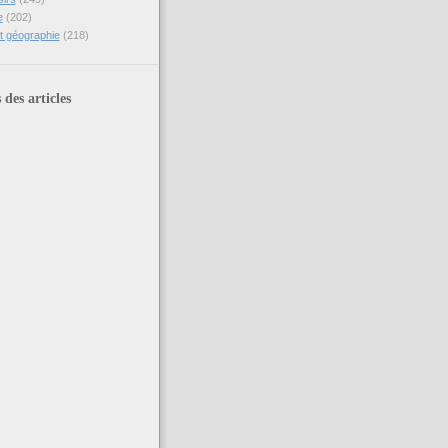
e
(202)
et géographie
(218)
 des articles