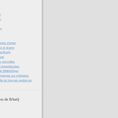
9)
8)
8)
ontes d’antan
ns le drame
i Branly
eue
s merveilles
 Uepishtikueiau
de Bibliothèque
 mangas sur ordinateur
lle du français québécois
ces de BAnQ