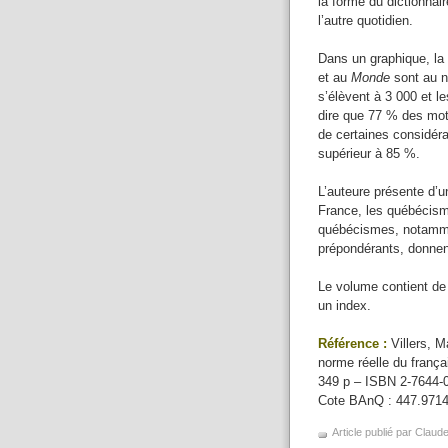
la forme du dictionnai
l’autre quotidien.
Dans un graphique, la
et au
Monde
sont au n
s’élèvent à 3 000 et l
dire que 77 % des mo
de certaines considéra
supérieur à 85 %.
L’auteure présente d’u
France, les québécism
québécismes, notamme
prépondérants, donnent
Le volume contient de 
un index.
Référence :
Villers, Ma
norme réelle du franç
349 p – ISBN 2-7644-
Cote BAnQ : 447.971
Article publié par Claud