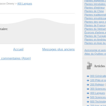
Plantes indigènes
 classe Dewey >
400 Langues
Plantes introduite
Plantes d’intérieur
Plantes de Chine
Plantes traditionnel
Plantes envahissa
Plantes des pays 
Plantes de France
aire:
Plantes du Vietna
Écorces d'arbres e
Plantes de Turquie
Plantes en Amérique
Plantes en Asie du
Accueil
Messages plus anciens
Astronomie et ast
Atlas du Québec e
s commentaires (Atom)
Articles
000 Généralit
100 Philo et 
200 Religion
(
300 Sciences 
400 Langues
500 Sciences
600 Technolo
700 Arts et loi