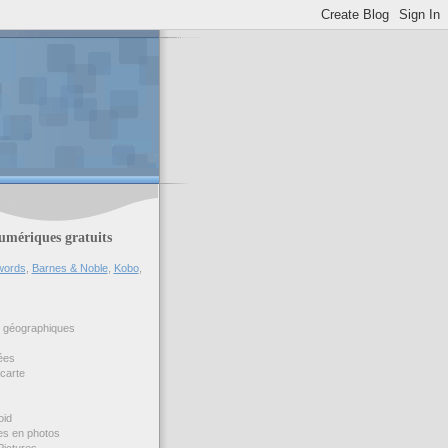
umériques gratuits
ords
,
Barnes & Noble
,
Kobo
,
s géographiques
ées
carte
oid
tes en photos
Pictures