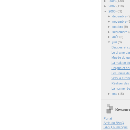
►
2008
(130)
►
2007
(110)
▼
2006
(63)
►
décembre
(
►
novembre
(
►
octobre
(9)
►
septembre
(
►
août
(5)
▼
juin
(9)
Blagues et c
Le drame da
Musée du qua
La maison bl
L’orgue et se
Les Innus de
Vers la Gran
Réaliser des
La norme rée
►
mai
(15)
Ressour
Portail
Amis de BAnQ
BAnQ numérique