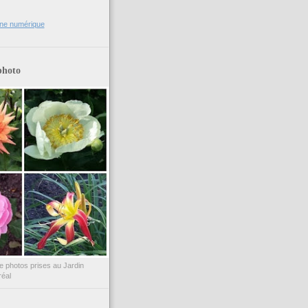
ne numérique
photo
de photos prises au Jardin
réal